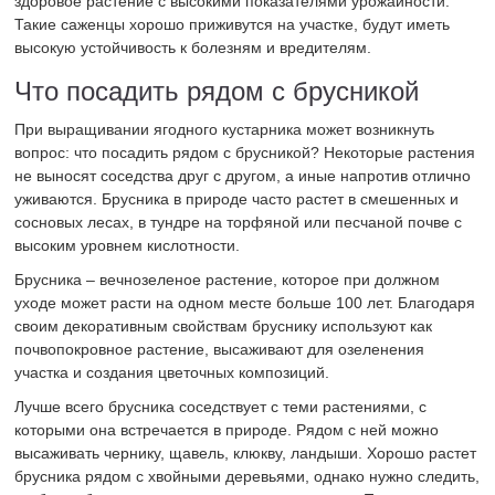
здоровое растение с высокими показателями урожайности.
Такие саженцы хорошо приживутся на участке, будут иметь
высокую устойчивость к болезням и вредителям.
Что посадить рядом с брусникой
При выращивании ягодного кустарника может возникнуть
вопрос: что посадить рядом с брусникой? Некоторые растения
не выносят соседства друг с другом, а иные напротив отлично
уживаются. Брусника в природе часто растет в смешенных и
сосновых лесах, в тундре на торфяной или песчаной почве с
высоким уровнем кислотности.
Брусника – вечнозеленое растение, которое при должном
уходе может расти на одном месте больше 100 лет. Благодаря
своим декоративным свойствам бруснику используют как
почвопокровное растение, высаживают для озеленения
участка и создания цветочных композиций.
Лучше всего брусника соседствует с теми растениями, с
которыми она встречается в природе. Рядом с ней можно
высаживать чернику, щавель, клюкву, ландыши. Хорошо растет
брусника рядом с хвойными деревьями, однако нужно следить,