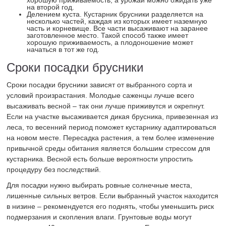
хорошую приживаемость, а урожай можно ожидать уже
на второй год.
Делением куста. Кустарник брусники разделяется на
несколько частей, каждая из которых имеет наземную
часть и корневище. Все части высаживают на заранее
заготовленное место. Такой способ также имеет
хорошую приживаемость, а плодоношение может
начаться в тот же год.
Сроки посадки брусники
Сроки посадки брусники зависят от выбранного сорта и
условий произрастания. Молодые саженцы лучше всего
высаживать весной – так они лучше приживутся и окрепнут.
Если на участке высаживается дикая брусника, привезенная из
леса, то весенний период поможет кустарнику адаптироваться
на новом месте. Пересадка растения, а тем более изменение
привычной среды обитания является большим стрессом для
кустарника. Весной есть больше вероятности упростить
процедуру без последствий.
Для посадки нужно выбирать ровные солнечные места,
лишенные сильных ветров. Если выбранный участок находится
в низине – рекомендуется его поднять, чтобы уменьшить риск
подмерзания и скопления влаги. Грунтовые воды могут