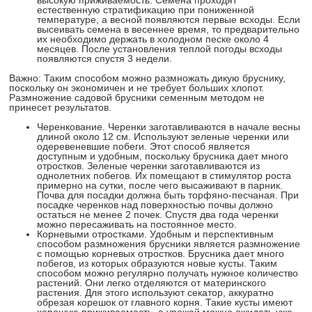
высокую приживаемость. Семена проходят
естественную стратификацию при пониженной
температуре, а весной появляются первые всходы. Если
высеивать семена в весеннее время, то предварительно
их необходимо держать в холодном песке около 4
месяцев. После установления теплой погоды всходы
появляются спустя 3 недели.
Важно: Таким способом можно размножать дикую бруснику,
поскольку он экономичен и не требует больших хлопот.
Размножение садовой брусники семенным методом не
принесет результатов.
Черенкование. Черенки заготавливаются в начале весны
длиной около 12 см. Используют зеленые черенки или
одеревеневшие побеги. Этот способ является
доступным и удобным, поскольку брусника дает много
отростков. Зеленые черенки заготавливаются из
однолетних побегов. Их помещают в стимулятор роста
примерно на сутки, после чего высаживают в парник.
Почва для посадки должна быть торфяно-песчаная. При
посадке черенков над поверхностью почвы должно
остаться не менее 2 почек. Спустя два года черенки
можно пересаживать на постоянное место.
Корневыми отростками. Удобным и перспективным
способом размножения брусники является размножение
с помощью корневых отростков. Брусника дает много
побегов, из которых образуются новые кусты. Таким
способом можно регулярно получать нужное количество
растений. Они легко отделяются от материнского
растения. Для этого используют секатор, аккуратно
обрезая корешок от главного корня. Такие кусты имеют