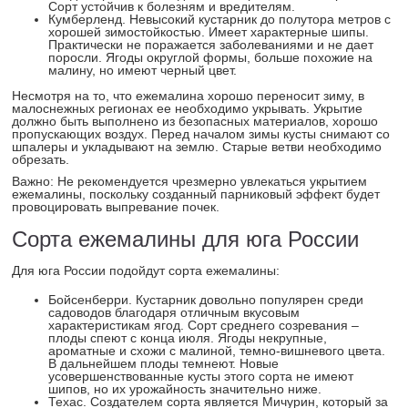
Сорт устойчив к болезням и вредителям.
Кумберленд. Невысокий кустарник до полутора метров с
хорошей зимостойкостью. Имеет характерные шипы.
Практически не поражается заболеваниями и не дает
поросли. Ягоды округлой формы, больше похожие на
малину, но имеют черный цвет.
Несмотря на то, что ежемалина хорошо переносит зиму, в
малоснежных регионах ее необходимо укрывать. Укрытие
должно быть выполнено из безопасных материалов, хорошо
пропускающих воздух. Перед началом зимы кусты снимают со
шпалеры и укладывают на землю. Старые ветви необходимо
обрезать.
Важно: Не рекомендуется чрезмерно увлекаться укрытием
ежемалины, поскольку созданный парниковый эффект будет
провоцировать выпревание почек.
Сорта ежемалины для юга России
Для юга России подойдут сорта ежемалины:
Бойсенберри. Кустарник довольно популярен среди
садоводов благодаря отличным вкусовым
характеристикам ягод. Сорт среднего созревания –
плоды спеют с конца июля. Ягоды некрупные,
ароматные и схожи с малиной, темно-вишневого цвета.
В дальнейшем плоды темнеют. Новые
усовершенствованные кусты этого сорта не имеют
шипов, но их урожайность значительно ниже.
Техас. Создателем сорта является Мичурин, который за