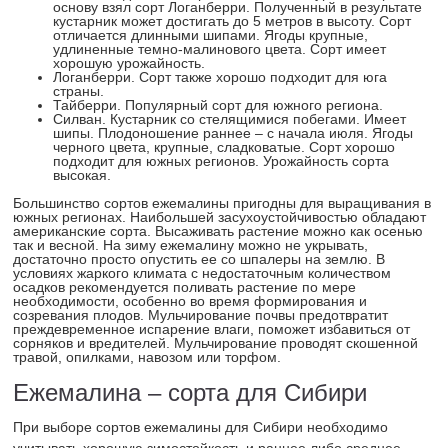
основу взял сорт Логанберри. Полученный в результате
кустарник может достигать до 5 метров в высоту. Сорт
отличается длинными шипами. Ягоды крупные,
удлиненные темно-малинового цвета. Сорт имеет
хорошую урожайность.
Логанберри. Сорт также хорошо подходит для юга
страны.
Тайберри. Популярный сорт для южного региона.
Силван. Кустарник со стелящимися побегами. Имеет
шипы. Плодоношение раннее – с начала июля. Ягоды
черного цвета, крупные, сладковатые. Сорт хорошо
подходит для южных регионов. Урожайность сорта
высокая.
Большинство сортов ежемалины пригодны для выращивания в
южных регионах. Наибольшей засухоустойчивостью обладают
американские сорта. Высаживать растение можно как осенью
так и весной. На зиму ежемалину можно не укрывать,
достаточно просто опустить ее со шпалеры на землю. В
условиях жаркого климата с недостаточным количеством
осадков рекомендуется поливать растение по мере
необходимости, особенно во время формирования и
созревания плодов. Мульчирование почвы предотвратит
преждевременное испарение влаги, поможет избавиться от
сорняков и вредителей. Мульчирование проводят скошенной
травой, опилками, навозом или торфом.
Ежемалина – сорта для Сибири
При выборе сортов ежемалины для Сибири необходимо