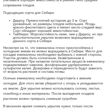
учитывать хорошую зимостойкость и раннее либо среднее
созревание плодов.
Подходящие сорта для Сибири:
Дарроу. Прямостоячий кустарник до 3 м. Сорт
урожайный, но размеры плодов небольшие. Ягоды
красно-фиолетового цвета и имеют кисло-сладкий вкус.
Сорт обладает хорошей зимостойкостью.
Тайберри. Морозостойкость ниже, чем у Дарроу, но при
дополнительном укрытии возможно выращивание
данного сорта в Сибири.
Несмотря на то, что ежемалина плохо приспособлена к
холодным зимам ее можно выращивать в Сибири. Место для
посадки ежемалины необходимо выбирать с южной стороны.
Участок должен быть солнечным, безветренным и
незатененным. При нехватке питательных веществ ежемалину
подкармливают навозом, фосфорными удобрениями и
сульфатом калия. Дозировка и периодичность будут зависеть
от возраста растения и состава почвы.
Осенью ежемалину необходимо подготовить к зимним
холодам. Для этого ветви убираются с опоры и укладываются
на землю. Для укрытия можно использовать солому, листья,
спанбонд и иные материалы. После выпадения осадков
растение можно прикрыть снежным сугробом.
В весеннее время снимать укрытие нужно только после