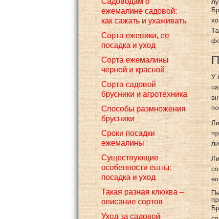
Садоводам о
лу
Бр
ежемалине садовой:
хо
как сажать и ухаживать
Та
Сорта ежевики, ее
фо
посадка и уход
П
Сорта ежемалины
черной и красной
У 
Сорта садовой
ча
брусники и агротехника
вн
по
Способы размножения
брусники
Ли
Сроки посадки
пр
ежемалины
ли
Существующие
Ли
особенности ешты:
со
посадка и уход
во
Такая разная клюква –
Пе
пр
описание сортов
Бр
Уход за садовой
со