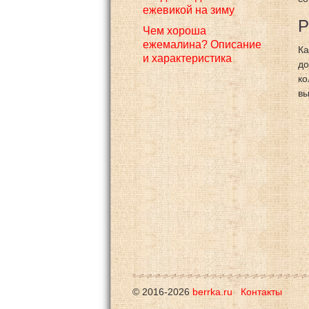
ежевикой на зиму
Р
Чем хороша
ежемалина? Описание
Ка
и характеристика
до
ко
вы
© 2016-2026
berrka.ru
Контакты