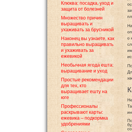
Клюква: посадка, уход и
ос
защита от болезней
за
пл
Множество причин
выращивать и
На
ухаживать за брусникой
оп
о 
Наконец вы узнаете, как
правильно выращивать
сл
и ухаживать за
им
ежевикой
ис
Необычная ягода ешта:
По
выращивание и уход
Дл
хв
Простые рекомендации
для тех, кто
К
выращивает ешту на
юге
Не
Профессионалы
Та
раскрывают карты:
ин
ежевика – подкормка
По
удобрениями
бу
со