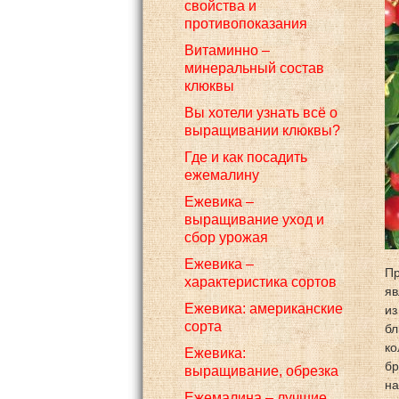
свойства и
противопоказания
Витаминно –
минеральный состав
клюквы
Вы хотели узнать всё о
выращивании клюквы?
Где и как посадить
ежемалину
Ежевика –
выращивание уход и
сбор урожая
Ежевика –
Пр
характеристика сортов
яв
Ежевика: американские
из
сорта
бл
ко
Ежевика:
бр
выращивание, обрезка
на
Ежемалина – лучшие