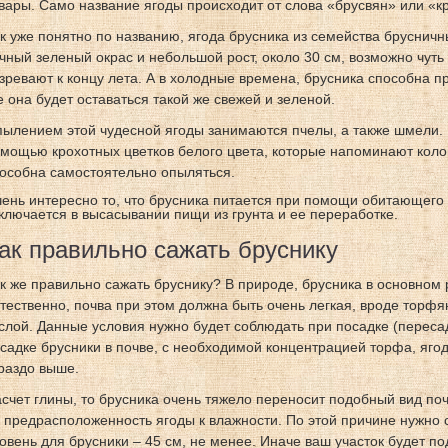
вары. Само название ягоды происходит от слова «брусвян» или «к
к уже понятно по названию, ягода брусника из семейства брусничны
чный зеленый окрас и небольшой рост, около 30 см, возможно чуть
зревают к концу лета. А в холодные времена, брусника способна пр
е она будет оставаться такой же свежей и зеленой.
ылением этой чудесной ягоды занимаются пчелы, а также шмели.
мощью крохотных цветков белого цвета, которые напоминают колок
особна самостоятельно опыляться.
ень интересно то, что брусника питается при помощи обитающего в
ключается в высасывании пищи из грунта и ее переработке.
ак правильно сажать бруснику
к же правильно сажать бруснику? В природе, брусника в основном р
тественно, почва при этом должна быть очень легкая, вроде торф
слой. Данные условия нужно будет соблюдать при посадке (пересад
садке брусники в почве, с необходимой концентрацией торфа, яго
раздо выше.
счет глины, то брусника очень тяжело переносит подобный вид по
 предрасположенность ягоды к влажности. По этой причине нужно 
овень для брусники – 45 см, не менее. Иначе ваш участок будет п