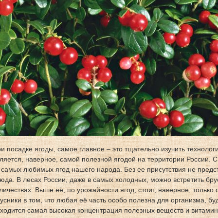
и посадке ягоды, самое главное – это тщательно изучить техноло
ляется, наверное, самой полезной ягодой на территории России. 
 самых любимых ягод нашего народа. Без ее присутствия не предс
юда. В лесах России, даже в самых холодных, можно встретить бру
личествах. Выше её, по урожайности ягод, стоит, наверное, только
усники в том, что любая её часть особо полезна для организма, буд
ходится самая высокая концентрация полезных веществ и витамин