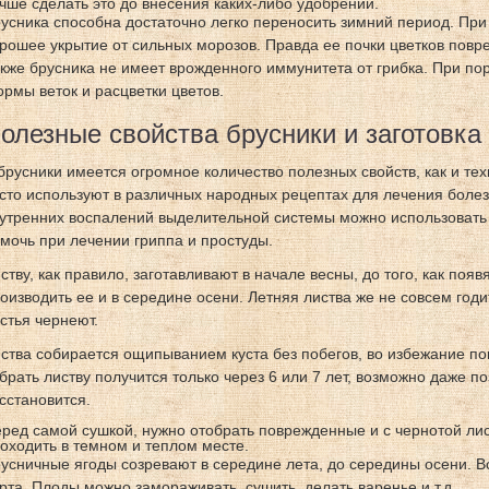
чше сделать это до внесения каких-либо удобрений.
усника способна достаточно легко переносить зимний период. При
рошее укрытие от сильных морозов. Правда ее почки цветков повре
кже брусника не имеет врожденного иммунитета от грибка. При п
рмы веток и расцветки цветов.
олезные свойства брусники и заготовка
брусники имеется огромное количество полезных свойств, как и тех
сто используют в различных народных рецептах для лечения боле
утренних воспалений выделительной системы можно использовать 
мочь при лечении гриппа и простуды.
ству, как правило, заготавливают в начале весны, до того, как поя
оизводить ее и в середине осени. Летняя листва же не совсем годи
стья чернеют.
ства собирается ощипыванием куста без побегов, во избежание по
брать листву получится только через 6 или 7 лет, возможно даже п
сстановится.
ред самой сушкой, нужно отобрать поврежденные и с чернотой лис
оходить в темном и теплом месте.
усничные ягоды созревают в середине лета, до середины осени. Вс
рта. Плоды можно замораживать, сушить, делать варенье и т.д.