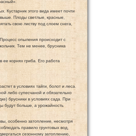
расный».
х. Кустарник этого вида имеет почти
 выше. Плоды светлые, красные,
ятать свою листву под слоем снега,
 Процесс опыления происходит с
ольчик. Тем не менее, брусника
 ее корнях гриба. Его работа
астет в условиях тайги, болот и леса.
яной либо супесчаной и обязательно
ке) брусники в условиях сада. При
ды будут больше, а урожайность
чвы, особенно затопление, несмотря
соблюдать правило грунтовых вод,
одвергаться сезонному затоплению,