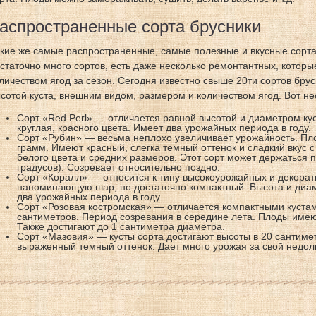
аспространенные сорта брусники
кие же самые распространенные, самые полезные и вкусные сорта
статочно много сортов, есть даже несколько ремонтантных, котор
личеством ягод за сезон. Сегодня известно свыше 20ти сортов брус
сотой куста, внешним видом, размером и количеством ягод. Вот не
Сорт «Red Perl» — отличается равной высотой и диаметром ку
круглая, красного цвета. Имеет два урожайных периода в году.
Сорт «Рубин» — весьма неплохо увеличивает урожайность. Пло
грамм. Имеют красный, слегка темный оттенок и сладкий вкус с 
белого цвета и средних размеров. Этот сорт может держаться п
градусов). Созревает относительно поздно.
Сорт «Коралл» — относится к типу высокоурожайных и декорат
напоминающую шар, но достаточно компактный. Высота и диа
два урожайных периода в году.
Сорт «Розовая костромская» — отличается компактными кустами
сантиметров. Период созревания в середине лета. Плоды имею
Также достигают до 1 сантиметра диаметра.
Сорт «Мазовия» — кусты сорта достигают высоты в 20 сантиме
выраженный темный оттенок. Дает много урожая за свой недол