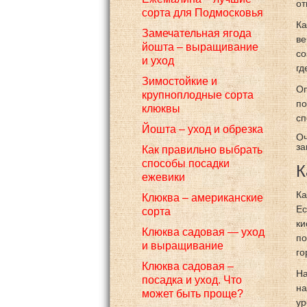
от
сорта для Подмосковья
Ка
Замечательная ягода
ве
йошта – выращивание
со
и уход
гд
Зимостойкие и
Оп
крупноплодные сорта
по
клюквы
сп
Йошта – уход и обрезка
Оч
за
Как правильно выбрать
способы посадки
К
ежевики
Ка
Клюква – американские
Ес
сорта
ки
Клюква садовая — уход
по
и выращивание
го
Клюква садовая –
На
посадка и уход. Что
на
может быть проще?
ур