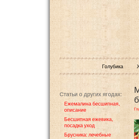
Голубика
М
Статьи о других ягодах:
б
Eжемалина бесшипная,
Гл
описание
Бесшипная ежевика,
посадка уход
Брусника: лечебные