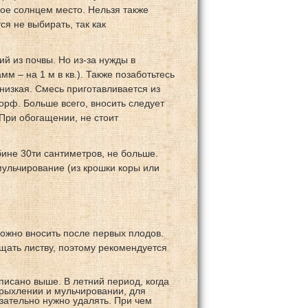
ое солнцем место. Нельзя также
я не выбирать, так как
й из почвы. Но из-за нужды в
м – на 1 м в кв.). Также позаботьтесь
 низкая. Смесь приготавливается из
орф. Больше всего, вносить следует
 При обогащении, не стоит
бине 30ти сантиметров, не больше.
мульчирование (из крошки коры или
можно вносить после первых плодов.
ущать листву, поэтому рекомендуется
писано выше. В летний период, когда
 рыхлении и мульчировании, для
язательно нужно удалять. При чем