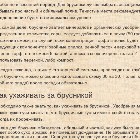
обенно в весенний период. Для брусники лучше выбрать освещаем
бывать про частый и обильный полив. Тенистые места рекомендуетс
одоношение будет на минимальном уровне.
 самом деле, бруснике хватает минералов и органических удобрени
ределенном количестве серы, следует добавлять ее в почву (50 грам
наличии смеси, на случай, если концентрация торфа в почве будет
едующих компонентов: хвойные опилки, речной песок и верховой т
енно торф, его в смеси 5 частей, а песка в свою очередь только 2.
пользовать перегной, либо компост.
садка саженца, а точнее его корневой системы, происходит на глу
я брусники, можно спокойно использовать схему 30 на 30. Полив, 
ойного опада) после посадки обязательно.
ак ухаживать за брусникой
обходимо также знать то, как ухаживать за брусникой. Удобрения 
кже нужно учитывать то, что брусничные кусты имеют свойство заг
огда их прореживать.
лив для брусники обязателен, обильный и частый, как уже было на
дет особо сухо и жарко, не помешает дождевание. Не забывайте о
хранения влаги в почве. Сорную траву возле кустиков брусники об