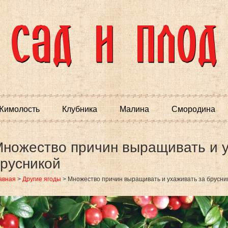
Жимолость
Клубника
Малина
Смородина
ножество причин выращивать и у
русникой
авная
>
Другие ягоды
>
Множество причин выращивать и ухаживать за брусни