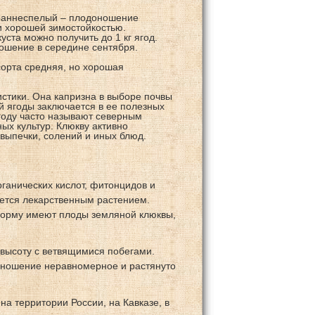
т раннеспелый – плодоношение
и хорошей зимостойкостью.
ста можно получить до 1 кг ягод.
ношение в середине сентября.
сорта средняя, но хорошая
стики. Она капризна в выборе почвы
й ягоды заключается в ее полезных
Ягоду часто называют северным
ых культур. Клюкву активно
 выпечки, солений и иных блюд.
ганических кислот, фитонцидов и
ется лекарственным растением.
форму имеют плоды земляной клюквы,
 высоту с ветвящимися побегами.
оношение неравномерное и растянуто
а территории России, на Кавказе, в