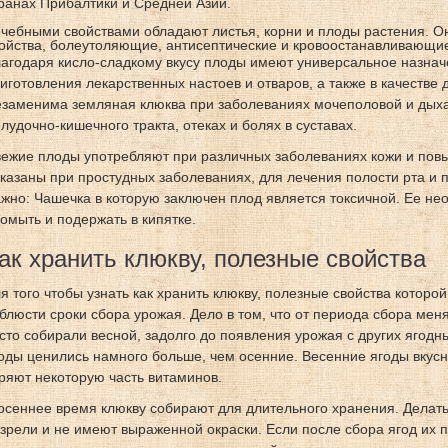
ранах Прибалтики и Средней Азии.
чебными свойствами обладают листья, корни и плоды растения. 
ойства, болеутоляющие, антисептические и кровоостанавливающи
агодаря кисло-сладкому вкусу плоды имеют универсальное назначе
иготовления лекарственных настоев и отваров, а также в качестве 
заменима земляная клюква при заболеваниях мочеполовой и дыха
лудочно-кишечного тракта, отеках и болях в суставах.
ежие плоды употребляют при различных заболеваниях кожи и пов
казаны при простудных заболеваниях, для лечения полости рта и
жно: Чашечка в которую заключен плод является токсичной. Ее не
омыть и подержать в кипятке.
ак хранить клюкву, полезные свойства
я того чтобы узнать как хранить клюкву, полезные свойства котор
блюсти сроки сбора урожая. Дело в том, что от периода сбора меня
сто собирали весной, задолго до появления урожая с других ягодн
оды ценились намного больше, чем осенние. Весенние ягоды вкусн
ряют некоторую часть витаминов.
осеннее время клюкву собирают для длительного хранения. Делать
зрели и не имеют выраженной окраски. Если после сбора ягод их п