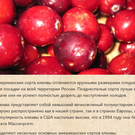
ериканские сорта клюквы отличаются крупными размерами плодов 
я посадки на всей территории России. Позднеспелые сорта лучше 
аче они не успеют полностью дозреть до наступления холодов.
юква представляет собой невысокий вечнозеленый полукустарник 
роко распространено как в нашей стране, так и в странах Европы,
пулярность клюквы в США настолько высока, что в 1994 году она 
ата Массачусетс.
деляют несколько основных американских сортов клюквы: