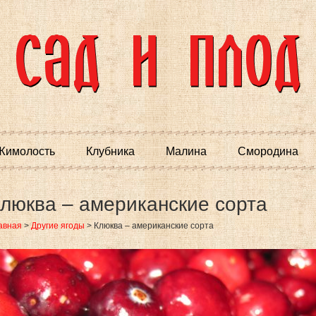
Жимолость
Клубника
Малина
Смородина
люква – американские сорта
авная
>
Другие ягоды
>
Клюква – американские сорта