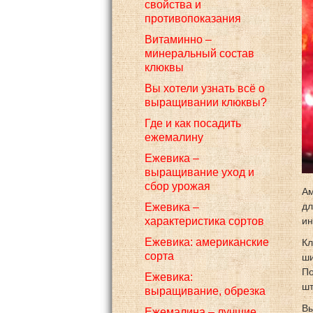
свойства и
противопоказания
Витаминно –
минеральный состав
клюквы
Вы хотели узнать всё о
выращивании клюквы?
Где и как посадить
ежемалину
Ежевика –
выращивание уход и
сбор урожая
Ам
дл
Ежевика –
характеристика сортов
ин
Ежевика: американские
Кл
сорта
ши
По
Ежевика:
шт
выращивание, обрезка
Вы
Ежемалина – лучшие