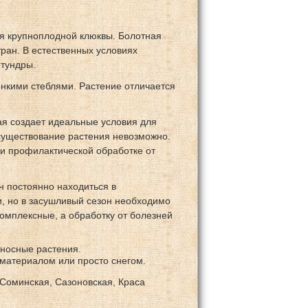
я крупноплодной клюквы. Болотная
тран. В естественных условиях
отундры.
онкими стеблями. Растение отличается
я создает идеальные условия для
 существование растения невозможно.
 и профилактической обработке от
н постоянно находиться в
и, но в засушливый сезон необходимо
комплексные, а обработку от болезней
оносные растения.
материалом или просто снегом.
Соминская, Сазоновская, Краса