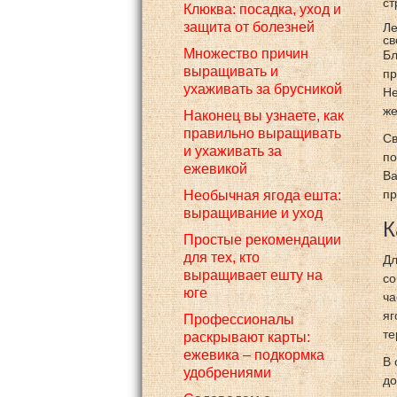
ст
Клюква: посадка, уход и
защита от болезней
Ле
св
Множество причин
Бл
выращивать и
пр
ухаживать за брусникой
Не
же
Наконец вы узнаете, как
правильно выращивать
Св
и ухаживать за
по
ежевикой
Ва
пр
Необычная ягода ешта:
выращивание и уход
К
Простые рекомендации
для тех, кто
Дл
выращивает ешту на
со
юге
ча
яг
Профессионалы
те
раскрывают карты:
ежевика – подкормка
В 
удобрениями
до