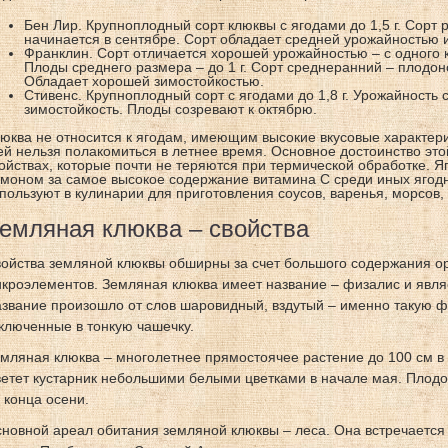
Бен Лир. Крупноплодный сорт клюквы с ягодами до 1,5 г. Сор
начинается в сентябре. Сорт обладает средней урожайностью 
Франклин. Сорт отличается хорошей урожайностью – с одного ку
Плоды среднего размера – до 1 г. Сорт среднеранний – плодо
Обладает хорошей зимостойкостью.
Стивенс. Крупноплодный сорт с ягодами до 1,8 г. Урожайность 
зимостойкость. Плоды созревают к октябрю.
юква не относится к ягодам, имеющим высокие вкусовые характери
ей нельзя полакомиться в летнее время. Основное достоинство это
ойствах, которые почти не теряются при термической обработке. 
моном за самое высокое содержание витамина С среди иных ягодн
пользуют в кулинарии для приготовления соусов, варенья, морсов,
емляная клюква – свойства
ойства земляной клюквы обширны за счет большого содержания ор
кроэлементов. Земляная клюква имеет название – физалис и явля
звание произошло от слов шаровидный, вздутый – именно такую 
ключенные в тонкую чашечку.
мляная клюква – многолетнее прямостоячее растение до 100 см в
етет кустарник небольшими белыми цветками в начале мая. Плод
 конца осени.
новной ареал обитания земляной клюквы – леса. Она встречается н