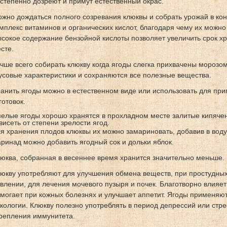
степенно дозреют и примут естественный окрас.
жно дождаться полного созревания клюквы и собрать урожай в кон
мплекс витаминов и органических кислот, благодаря чему их можно
сокое содержание бензойной кислоты позволяет увеличить срок хр
сте.
чше всего собирать клюкву когда ягоды слегка прихвачены морозом
усовые характеристики и сохраняются все полезные вещества.
анить ягоды можно в естественном виде или использовать для при
готовок.
елые ягоды хорошо хранятся в прохладном месте залитые кипячен
висеть от степени зрелости ягод.
я хранения плодов клюквы их можно замариновать, добавив в воду
ринад можно добавить ягодный сок и дольки яблок.
юква, собранная в весеннее время хранится значительно меньше.
юкву употребляют для улучшения обмена веществ, при простудны
влении, для лечения мочевого пузыря и почек. Благотворно влияет
могает при кожных болезнях и улучшает аппетит. Ягоды применяю
кологии. Клюкву полезно употреблять в период депрессий или стре
репления иммунитета.