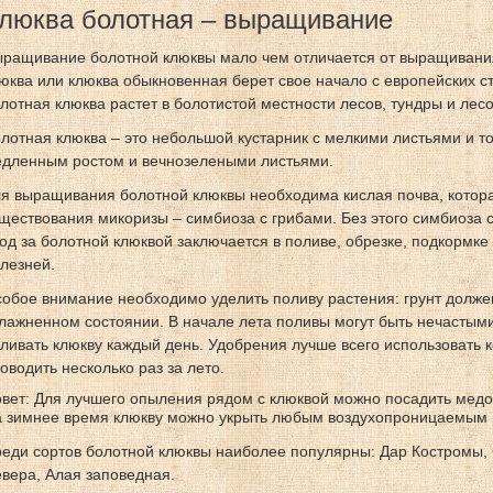
люква болотная – выращивание
ращивание болотной клюквы мало чем отличается от выращивани
юква или клюква обыкновенная берет свое начало с европейских с
лотная клюква растет в болотистой местности лесов, тундры и лес
лотная клюква – это небольшой кустарник с мелкими листьями и т
дленным ростом и вечнозелеными листьями.
я выращивания болотной клюквы необходима кислая почва, котора
ществования микоризы – симбиоза с грибами. Без этого симбиоза
од за болотной клюквой заключается в поливе, обрезке, подкормке
лезней.
обое внимание необходимо уделить поливу растения: грунт долже
лажненном состоянии. В начале лета поливы могут быть нечастым
ливать клюкву каждый день. Удобрения лучше всего использовать 
оводить несколько раз за лето.
вет: Для лучшего опыления рядом с клюквой можно посадить мед
 зимнее время клюкву можно укрыть любым воздухопроницаемым 
еди сортов болотной клюквы наиболее популярны: Дар Костромы, 
вера, Алая заповедная.