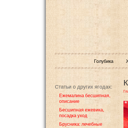
Голубика
К
Статьи о других ягодах:
Гл
Eжемалина бесшипная,
описание
Бесшипная ежевика,
посадка уход
Брусника: лечебные