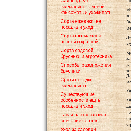
Садоводам о
по
ежемалине садовой:
Мо
как сажать и ухаживать
ко
Сорта ежевики, ее
Вы
посадка и уход
ме
Сорта ежемалины
Лу
черной и красной
вк
Сорта садовой
Хр
брусники и агротехника
за
Способы размножения
Сп
брусники
за
Дл
Сроки посадки
ма
ежемалины
Кл
Существующие
особенности ешты:
Кл
посадка и уход
да
по
Такая разная клюква –
он
описание сортов
ук
Уход за садовой