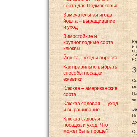
сорта для Подмосковья
Замечательная ягода
йошта – выращивание
и уход
Зимостойкие и
Кл
крупноплодные сорта
и 
клюквы
св
ли
Йошта – уход и обрезка
ис
Как правильно выбрать
З
способы посадки
ежевики
Св
ми
Клюква – американские
На
сорта
за
Клюква садовая — уход
Зе
и выращивание
Цв
Клюква садовая –
до
посадка и уход. Что
может быть проще?
Ос