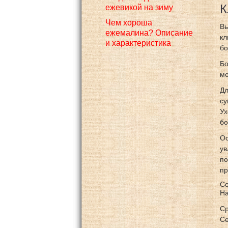
К
ежевикой на зиму
Чем хороша
Вы
ежемалина? Описание
кл
и характеристика
бо
Бо
ме
Дл
су
Ух
бо
Ос
ув
по
пр
Со
На
Ср
Се