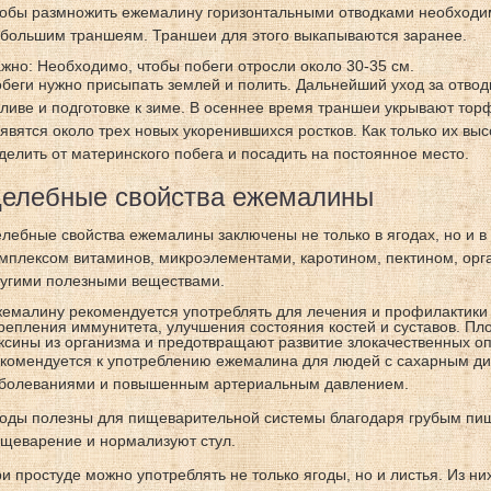
обы размножить ежемалину горизонтальными отводками необходим
большим траншеям. Траншеи для этого выкапываются заранее.
жно: Необходимо, чтобы побеги отросли около 30-35 см.
беги нужно присыпать землей и полить. Дальнейший уход за отвод
ливе и подготовке к зиме. В осеннее время траншеи укрывают тор
явятся около трех новых укоренившихся ростков. Как только их вы
делить от материнского побега и посадить на постоянное место.
елебные свойства ежемалины
лебные свойства ежемалины заключены не только в ягодах, но и 
мплексом витаминов, микроэлементами, каротином, пектином, орг
угими полезными веществами.
емалину рекомендуется употреблять для лечения и профилактики
репления иммунитета, улучшения состояния костей и суставов. П
ксины из организма и предотвращают развитие злокачественных о
комендуется к употреблению ежемалина для людей с сахарным ди
болеваниями и повышенным артериальным давлением.
оды полезны для пищеварительной системы благодаря грубым пи
щеварение и нормализуют стул.
и простуде можно употреблять не только ягоды, но и листья. Из ни