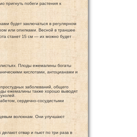
о пригнуть побеги растения к
ками будет заключаться в регулярном
фом или опилками. Весной в траншее
сота станет 15 см — их можно будет
в листьях. Плоды ежемалины богаты
аническими кислотами, антоцианами и
 простудных заболеваний, общего
лоды ежемалины также хорошо выводят
пухолей.
абетом, сердечно-сосудистыми
щевым волокнам. Они улучшают
х делают отвар и пьют по три раза в