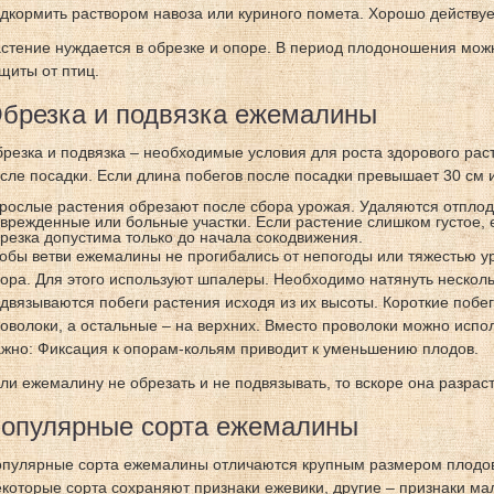
дкормить раствором навоза или куриного помета. Хорошо действуе
стение нуждается в обрезке и опоре. В период плодоношения мож
щиты от птиц.
брезка и подвязка ежемалины
резка и подвязка – необходимые условия для роста здорового рас
сле посадки. Если длина побегов после посадки превышает 30 см и
рослые растения обрезают после сбора урожая. Удаляются отплод
врежденные или больные участки. Если растение слишком густое, 
резка допустима только до начала сокодвижения.
обы ветви ежемалины не прогибались от непогоды или тяжестью 
ора. Для этого используют шпалеры. Необходимо натянуть несколь
двязываются побеги растения исходя из их высоты. Короткие побе
оволоки, а остальные – на верхних. Вместо проволоки можно испол
жно: Фиксация к опорам-кольям приводит к уменьшению плодов.
ли ежемалину не обрезать и не подвязывать, то вскоре она разраст
опулярные сорта ежемалины
пулярные сорта ежемалины отличаются крупным размером плодов
которые сорта сохраняют признаки ежевики, другие – признаки м