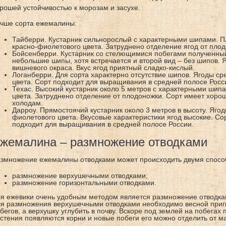
рошей устойчивостью к морозам и засухе.
чше сорта ежемалины:
Тайберри. Кустарник сильнорослый с характерными шипами. П
красно-фиолетового цвета. Затруднено отделение ягод от плод
Бойсенберри. Кустарник со стелющимися побегами полученный
небольшие шипы, хотя встречается и второй вид – без шипов. 
вишневого окраса. Вкус ягод приятный сладко-кислый.
Логанберри. Для сорта характерно отсутствие шипов. Ягоды с
цвета. Сорт подходит для выращивания в средней полосе Росс
Техас. Высокий кустарник около 5 метров с характерными шип
цвета. Затруднено отделение от плодоножки. Сорт имеет хоро
холодам.
Дарроу. Прямостоячий кустарник около 3 метров в высоту. Яго
фиолетового цвета. Вкусовые характеристики ягод высокие. С
подходит для выращивания в средней полосе России.
жемалина – размножение отводками
змножение ежемалины отводками может происходить двумя спосо
размножение верхушечными отводками;
размножение горизонтальными отводками.
я ежевики очень удобным методом является размножение отводка
я размножения верхушечными отводками необходимо весной пригн
бегов, а верхушку углубить в почву. Вскоре под землей на побегах п
стения появляются корни и новые побеги его можно отделить от ма