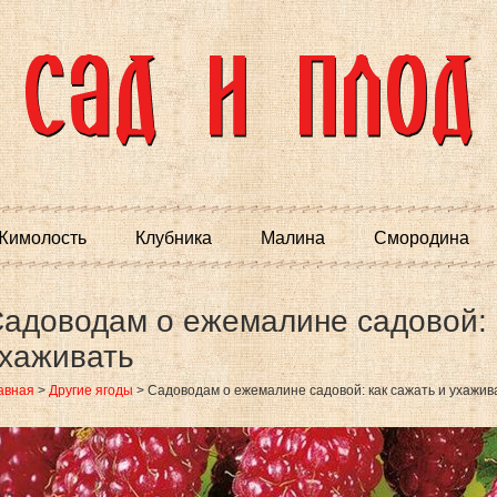
Жимолость
Клубника
Малина
Смородина
адоводам о ежемалине садовой: 
хаживать
авная
>
Другие ягоды
>
Садоводам о ежемалине садовой: как сажать и ухажив