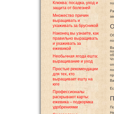
Клюква: посадка, уход и
по
защита от болезней
Ра
Множество причин
за
выращивать и
О
ухаживать за брусникой
Наконец вы узнаете, как
Об
правильно выращивать
по
и ухаживать за
Вз
ежевикой
по
об
Необычная ягода ешта:
Чт
выращивание и уход
оп
Простые рекомендации
по
для тех, кто
пр
выращивает ешту на
Ва
юге
Ес
Профессионалы
раскрывают карты:
П
ежевика – подкормка
удобрениями
По
Не