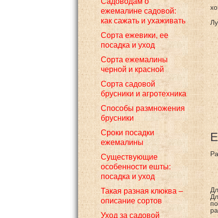
Садоводам о
хо
ежемалине садовой:
как сажать и ухаживать
Лу
Сорта ежевики, ее
посадка и уход
Сорта ежемалины
черной и красной
Сорта садовой
брусники и агротехника
Способы размножения
брусники
Сроки посадки
Е
ежемалины
Ра
Существующие
особенности ешты:
посадка и уход
Дл
Такая разная клюква –
Дл
описание сортов
по
ра
Уход за садовой