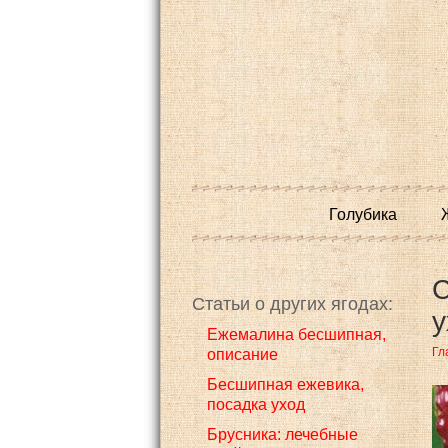
Голубика
С
Статьи о других ягодах:
у
Eжемалина бесшипная,
Гл
описание
Бесшипная ежевика,
посадка уход
Брусника: лечебные