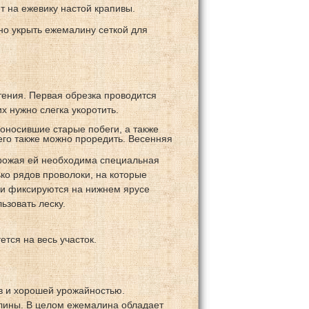
т на ежевику настой крапивы.
но укрыть ежемалину сеткой для
тения. Первая обрезка проводится
х нужно слегка укоротить.
оносившие старые побеги, а также
его также можно проредить. Весенняя
урожая ей необходима специальная
ко рядов проволоки, на которые
ги фиксируются на нижнем ярусе
ьзовать леску.
ется на весь участок.
 и хорошей урожайностью.
алины. В целом ежемалина обладает