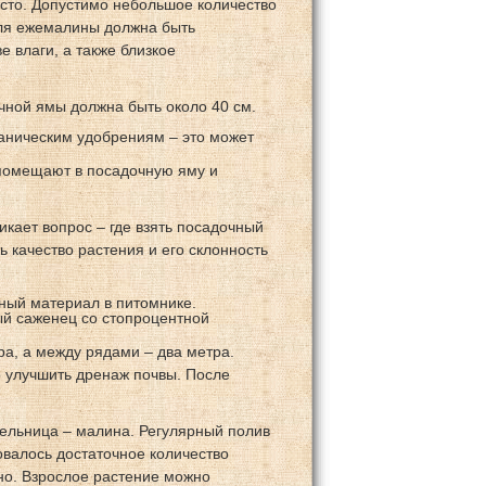
сто. Допустимо небольшое количество
 для ежемалины должна быть
 влаги, а также близкое
чной ямы должна быть около 40 см.
ганическим удобрениям – это может
помещают в посадочную яму и
икает вопрос – где взять посадочный
 качество растения и его склонность
ный материал в питомнике.
ый саженец со стопроцентной
а, а между рядами – два метра.
о улучшить дренаж почвы. После
тельница – малина. Регулярный полив
овалось достаточное количество
но. Взрослое растение можно