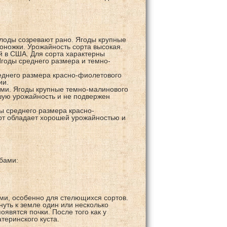
лоды созревают рано. Ягоды крупные
оножки. Урожайность сорта высокая.
 в США. Для сорта характерны
Ягоды среднего размера и темно-
реднего размера красно-фиолетового
ии.
ами. Ягоды крупные темно-малинового
шую урожайность и не подвержен
ды среднего размера красно-
орт обладает хорошей урожайностью и
бами:
ми, особенно для стелющихся сортов.
уть к земле один или несколько
оявятся почки. После того как у
теринского куста.