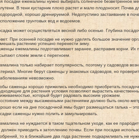
я посадки ежемалины нужно выбирать солнечное безветренное ме
лутени. В тени кустарник плохо растет и мало плодоносит. Почва
одородной, хорошо дренируемой. Недопустимо застаивание в почве
сположение грунтовых вод и водоемов.
садка может осуществляться весной либо осенью. Глубина посадо
вет: При осенней посадке не нужно уделять большое значение ор
мешать растению успешно перенести зиму.
женцы ежемалины подготавливают заранее, расправив корни. Их 
сыпают слоем земли с перегноем.
емалина только набирает популярность, поэтому у садоводов возн
териал. Многие берут саженцы у знакомых садоводов, но проверить
заболеваниям невозможно.
обы саженцы хорошо прижились необходимо приобретать посадоч
дходящие для растения условия позволяют вырастить качественн
иживаемостью, который будет радовать высоким урожаем.
сстояние между высаженными растениями должно быть около метр
рошо если на дне посадочной ямы будет размещаться галька – эт
садки саженцы нужно полить и замульчировать.
емалина не нуждается в таком тщательном уходе, как ее прароди
 должен приводить к затоплению почвы. Если при посадке использ
обрений, то в ближайшие два года растение подкармливать не нуж