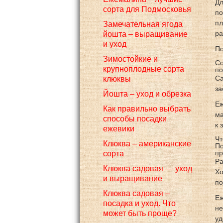
Дл
сорта для Подмосковья
по
пл
Замечательная ягода
ра
йошта – выращивание
и уход
По
Зимостойкие и
Со
крупноплодные сорта
по
Са
клюквы
за
Йошта – уход и обрезка
Еж
Как правильно выбрать
ма
способы посадки
к 
ежевики
Чт
Клюква – американские
По
пр
сорта
Ра
Клюква садовая — уход
Хо
и выращивание
по
Клюква садовая –
Еж
посадка и уход. Что
не
может быть проще?
уд