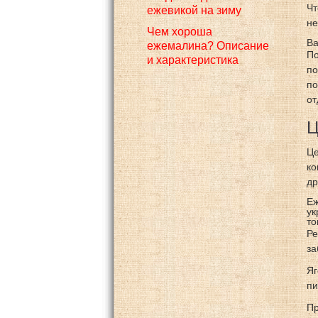
Чт
ежевикой на зиму
не
Чем хороша
Ва
ежемалина? Описание
По
и характеристика
по
по
от
Ц
Це
ко
др
Еж
ук
то
Ре
за
Яг
пи
Пр