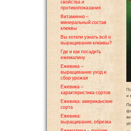
свойства и
противопоказания
Витаминно –
минеральный состав
клюквы
Вы хотели узнать всё о
выращивании клюквы?
Где и как посадить
ежемалину
Ежевика –
выращивание уход и
сбор урожая
Ежевика –
По
характеристика сортов
и 
Ежевика: американские
Пе
сорта
фа
Ежевика:
ве
выращивание, обрезка
ур
Ежемалина – лучшие