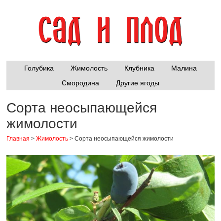
Голубика
Жимолость
Клубника
Малина
Смородина
Другие ягоды
Сорта неосыпающейся
жимолости
Главная
>
Жимолость
>
Сорта неосыпающейся жимолости