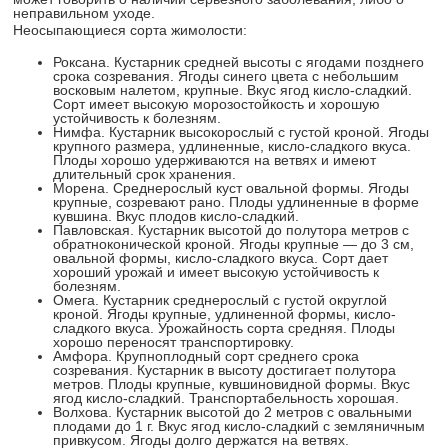
неправильном уходе.
Неосыпающиеся сорта жимолости:
Роксана. Кустарник средней высоты с ягодами позднего
срока созревания. Ягоды синего цвета с небольшим
восковым налетом, крупные. Вкус ягод кисло-сладкий.
Сорт имеет высокую морозостойкость и хорошую
устойчивость к болезням.
Нимфа. Кустарник высокорослый с густой кроной. Ягоды
крупного размера, удлиненные, кисло-сладкого вкуса.
Плоды хорошо удерживаются на ветвях и имеют
длительный срок хранения.
Морена. Среднерослый куст овальной формы. Ягоды
крупные, созревают рано. Плоды удлиненные в форме
кувшина. Вкус плодов кисло-сладкий.
Павловская. Кустарник высотой до полутора метров с
обратноконической кроной. Ягоды крупные — до 3 см,
овальной формы, кисло-сладкого вкуса. Сорт дает
хороший урожай и имеет высокую устойчивость к
болезням.
Омега. Кустарник среднерослый с густой округлой
кроной. Ягоды крупные, удлиненной формы, кисло-
сладкого вкуса. Урожайность сорта средняя. Плоды
хорошо переносят транспортировку.
Амфора. Крупноплодный сорт среднего срока
созревания. Кустарник в высоту достигает полутора
метров. Плоды крупные, кувшиновидной формы. Вкус
ягод кисло-сладкий. Транспортабельность хорошая.
Волхова. Кустарник высотой до 2 метров с овальными
плодами до 1 г. Вкус ягод кисло-сладкий с земляничным
привкусом. Ягоды долго держатся на ветвях.