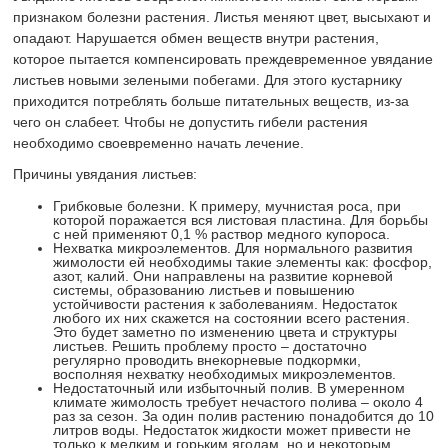
признаком болезни растения. Листья меняют цвет, высыхают и
опадают. Нарушается обмен веществ внутри растения,
которое пытается компенсировать преждевременное увядание
листьев новыми зелеными побегами. Для этого кустарнику
приходится потреблять больше питательных веществ, из-за
чего он слабеет. Чтобы не допустить гибели растения
необходимо своевременно начать лечение.
Причины увядания листьев:
Грибковые болезни. К примеру, мучнистая роса, при
которой поражается вся листовая пластина. Для борьбы
с ней применяют 0,1 % раствор медного купороса.
Нехватка микроэлементов. Для нормального развития
жимолости ей необходимы такие элементы как: фосфор,
азот, калий. Они направлены на развитие корневой
системы, образованию листьев и повышению
устойчивости растения к заболеваниям. Недостаток
любого их них скажется на состоянии всего растения.
Это будет заметно по изменению цвета и структуры
листьев. Решить проблему просто – достаточно
регулярно проводить внекорневые подкормки,
восполняя нехватку необходимых микроэлементов.
Недостаточный или избыточный полив. В умеренном
климате жимолость требует нечастого полива – около 4
раз за сезон. За один полив растению понадобится до 10
литров воды. Недостаток жидкости может привести не
только к мелким и горьким ягодам, но и некоторым