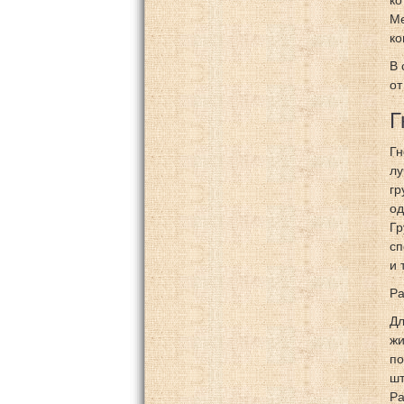
ко
Ме
ко
В 
от
Г
Гн
лу
гр
од
Гр
сп
и 
Ра
Дл
жи
по
шт
Ра