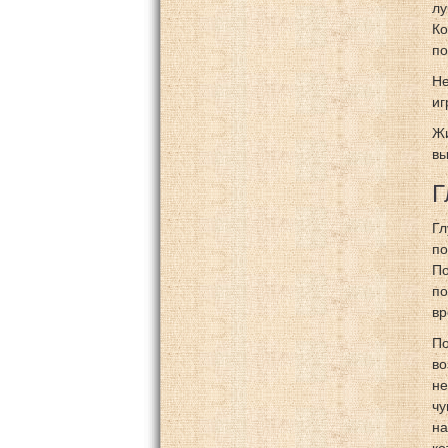
лу
Ко
по
Не
иг
Жи
вы
Г
Гл
по
По
по
вр
По
во
не
чу
на