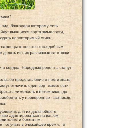
садки?
вид, благодаря которому есть
ойдут вьющиеся сорта жимолости,
оздать неповторимый стиль.
е саженцы относятся к съедобным
е делать из них различные заготовки
 и сердца. Народные рецепты станут
ольшое представление о нем и знать
могут отличить один сорт жимолости
бретать жимолость в питомнике, где
риобретать у проверенных частников,
ика.
условиях для их дальнейшего
учше адаптироваться на вашем
редителям и болезням.
я получать в ближайшее время, то