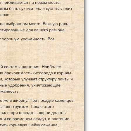
е приживаются на новом месте.
лжны быть сухими. Если куст выглядит
астке.
 на выбранном месте. Важную роль
аптированные для вашего региона.
т хорошую урожайность. Все
ой системы растения. Наиболее
ую проходимость кислорода к корням.
, которые улучшат структуру почвы и
сные удобрения, уничтожающие
жайность.
о же в ширину. При посадке саженцев,
сыпают грунтом. После этого
авило при посадке – корни должны
рни со временем осядут, и растение
стить корневую шейку саженца,