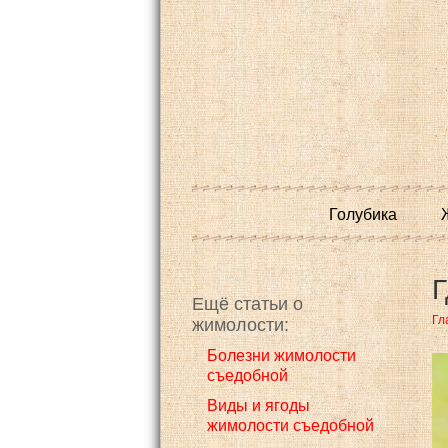
Голубика
Г
Ещё статьи о
Гл
жимолости:
Болезни жимолости
съедобной
Виды и ягоды
жимолости съедобной