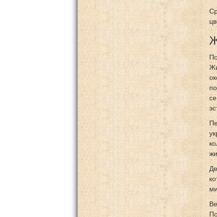
Ср
цв
Ж
По
Жи
ок
по
се
эс
Пе
ук
ко
жи
Де
ко
ми
Be
По