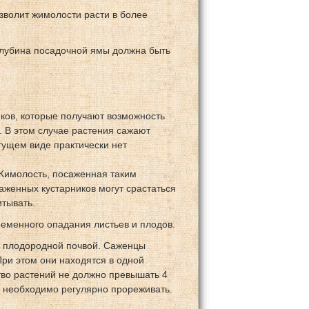
зволит жимолости расти в более
 глубина посадочной ямы должна быть
иков, которые получают возможность
 В этом случае растения сажают
тущем виде практически нет
 Жимолость, посаженная таким
аженных кустарников могут срастаться
итывать.
еменного опадания листьев и плодов.
с плодородной почвой. Саженцы
При этом они находятся в одной
тво растений не должно превышать 4
ю необходимо регулярно прореживать.