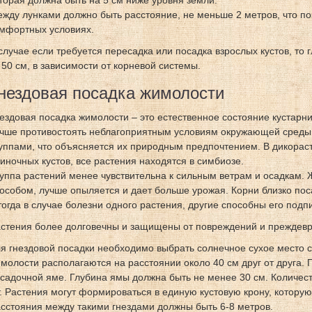
торая должна быть на 5 см ниже уровня земли.
жду лунками должно быть расстояние, не меньше 2 метров, что по
мфортных условиях.
случае если требуется пересадка или посадка взрослых кустов, то
 50 см, в зависимости от корневой системы.
нездовая посадка жимолости
ездовая посадка жимолости – это естественное состояние кустарн
чше противостоять неблагоприятным условиям окружающей среды.
уппами, что объясняется их природным предпочтением. В дикорас
иночных кустов, все растения находятся в симбиозе.
уппа растений менее чувствительна к сильным ветрам и осадкам.
особом, лучше опыляется и дает больше урожая. Корни близко пос
тогда в случае болезни одного растения, другие способны его подп
стения более долговечны и защищены от повреждений и преждевр
я гнездовой посадки необходимо выбрать солнечное сухое место 
молости располагаются на расстоянии около 40 см друг от друга. 
садочной яме. Глубина ямы должна быть не менее 30 см. Количес
. Растения могут формироваться в единую кустовую крону, котору
сстояния между такими гнездами должны быть 6-8 метров.