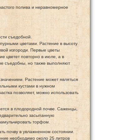
частого полива и неравномерное
ости съедобной.
пурными цветами. Растение в высоту
ивой изгороди. Первые цветы
е цветет повторно в июле, а в
не съедобны, но также выполняют
азначением. Растение может являться
дельными кустами в нужном
частка позволяет, можно использовать
ется в плодородной почве. Саженцы,
редварительно засыпанную
замульчировать торфом.
ать почву в увлажненном состоянии.
ение необходимо около 25 литров