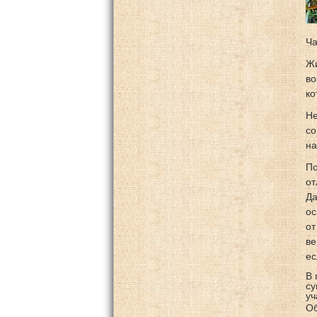
Ча
Жи
во
ко
Не
со
на
По
от
Да
ос
от
ве
ес
В 
су
уч
Об