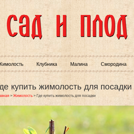
Жимолость
Клубника
Малина
Смородина
де купить жимолость для посадки
авная
>
Жимолость
>
Где купить жимолость для посадки