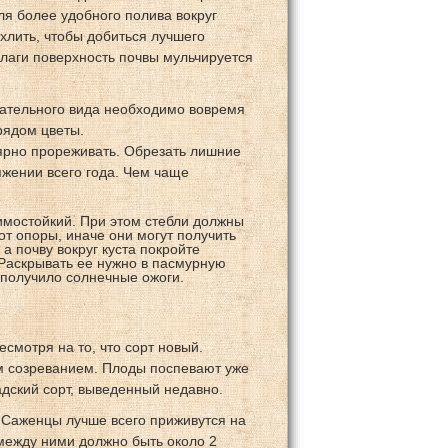
ля более удобного полива вокруг
хлить, чтобы добиться лучшего
лаги поверхность почвы мульчируется
кательного вида необходимо вовремя
рядом цветы.
ярно прореживать. Обрезать лишние
яжении всего года. Чем чаще
имостойкий. При этом стебли должны
от опоры, иначе они могут получить
а почву вокруг куста покройте
 Раскрывать ее нужно в пасмурную
 получило солнечные ожоги.
смотря на то, что сорт новый.
м созреванием. Плоды поспевают уже
адский сорт, выведенный недавно.
 Саженцы лучше всего приживутся на
 между ними должно быть около 2