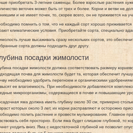
чше приобретать 3-летние саженцы. Более взрослые растения хуж
личество веточек может быть от трех и более. Корни и ветви не до
никшим и не имеет почек, то, скорее всего, он не приживется на уч
обходимо помнить о том, что не каждый сорт хорошо приживается
рают климатические условия. Приобретайте сорта, специально ад
молость лучше высаживать сразу нескольких сортов, это обеспечи
бранные сорта должны подходить друг другу.
лубина посадки жимолости
убина посадки жимолости должна соответствовать размеру корнев
дходящая почва для жимолости будет та, которая обеспечит лучш
чву необходимо удобрить перегноем и органическими удобрениями
высят ее влагоемкость. При необходимости добавляются комплек
едные микроорганизмы, содержащиеся в почве и повышающие уро
садочная яма должна иметь глубину около 30 см, примерно стольк
зраст которых около 3 лет, их корни расправляют и осторожно при
обходимо полить растение и провести мульчирование. Главное пр
вствовать себя просторно. Если яма будет слишком глубокой, то ко
чнет уходить вниз. Яма с недостаточной глубиной не позволит опу