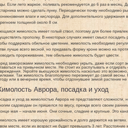
ды. Если лето жаркое, поливать рекомендуется до 6 раз в месяц. Д
старника можно сделать лунку. Периодически почву необходимо ры
оникновения влаги и кислорода. Для дополнительного удержания в
регноем толщиной около 8 см.
ющаяся жимолость имеет голый ствол, поэтому для более привле
уществлять прополку. В некоторых случаях имеет смысл посадить 
обы поддержать обильное цветение, жимолость необходимо регул
тви лучше всего весной, но придавать форму кроне можно на прот
оводить прореживание, тем обильнее жимолость будет цвести.
ред заморозками жимолость необходимо укрыть, даже если сорт з
таваться на привычном месте. Не стоит их распутывать и отдирать 
вреждения. Укройте вьющуюся жимолость насколько это возможно, 
илками. Так жимолость благополучно перезимует до самой весны.
году или в вечернее время, чтобы отдохнувшее зимой растение не
имолость Аврора, посадка и уход
садка и уход за жимолостью Аврора не представляют сложности, не
огим садоводам он пришелся по вкусу, прежде всего своим ранни
конце мая – начале июня. Они сочные, сладкие и крупные. Это кан
молость имеет хорошую урожайность и долго держится на ветвях.
вом месте, если их возраст не будет превышать 3 лет. Расстояние