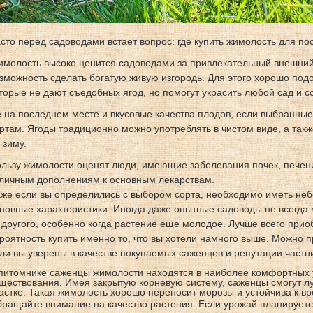
сто перед садоводами встает вопрос: где купить жимолость для по
молость высоко ценится садоводами за привлекательный внешний 
зможность сделать богатую живую изгородь. Для этого хорошо под
торые не дают съедобных ягод, но помогут украсить любой сад и с
 на последнем месте и вкусовые качества плодов, если выбранны
ртам. Ягоды традиционно можно употреблять в чистом виде, а такж
 зиму.
льзу жимолости оценят люди, имеющие заболевания почек, печени
личным дополнениям к основным лекарствам.
же если вы определились с выбором сорта, необходимо иметь неб
новные характеристики. Иногда даже опытные садоводы не всегда 
 другого, особенно когда растение еще молодое. Лучше всего прио
роятность купить именно то, что вы хотели намного выше. Можно п
ли вы уверены в качестве покупаемых саженцев и репутации частн
питомнике саженцы жимолости находятся в наиболее комфортных 
ществования. Имея закрытую корневую систему, саженцы смогут л
астке. Такая жимолость хорошо переносит морозы и устойчива к в
ращайте внимание на качество растения. Если урожай планируетс