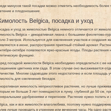
еди минусов такой посадки можно отметить необходимость более 
етение и плодоношение.
имолость Belgica, посадка и уход
садка и уход за жимолостью Belgica немного отличается от жимол
молость Belgica – декоративная лиана с большими фиолетово-пур
оло 3 метров. Используется для озеленения участков и создания ж
являются в июне, распространяя приятный стойкий аромат. Растени
нтябре-октябре появляются ярко-красные ягоды. Плоды растения 
тетическую функцию.
ред посадкой жимолости Belgica необходимо определиться с ее н
рашением цветника или сада. В этом случае оно высаживается от
личестве. Многим садоводам этого недостаточно и если площадь у
молость для озеленения беседок.
коративная жимолость неприхотливое растение, но лучше прижива
торым не больше 3 лет помещаются в лунку, глубиной до 50 см, п
неральными удобрениями и перегноем. Растение нужно полить и 
lgica, как и все жимолости влаголюбива, поэтому нужно поддержив
лив лучше проводить в утренние или вечерние часы. На одно раст