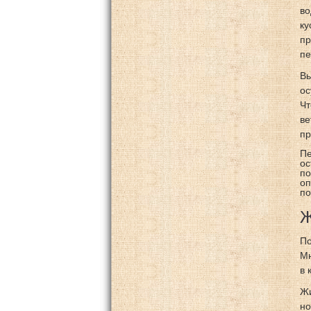
во
ку
пр
пе
Вь
ос
Чт
ве
пр
Пе
ос
по
оп
по
Ж
По
Мн
в 
Жи
но