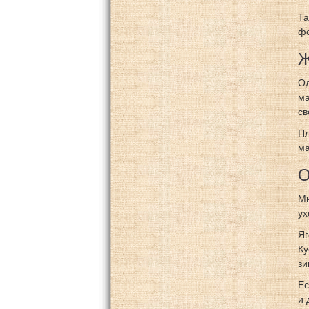
Та
фо
Ж
Од
ма
св
Пл
ма
О
Мн
ух
Яг
Ку
зи
Ес
и 