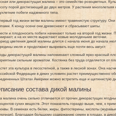
сная или дикорастущая малина – это семейство розоцветных. Культ
соту порой достигающий до двух метров. У растения многолетняя 
ухлетние побеги надземного типа.
первый год жизни ветви малины имеют травянистую структуру. Он
пами. К концу осени они древеснеют и сбрасывают шипы.
ести и плодоносить побеги начинают только на второй год жизни. П
мирают, а на их месте вырастают новые молоденькие веточки.
риод цветения дикой малины длится с начала июня до начала июл
редины июля и продолжают вызревать еще почти весь август.
оды дикорастущей малины напоминают сложный ярко-красный пло
приятным сильным ароматом. Костянка без труда отделяется от пл
стет эта культура в лесостепной, а также в лесной зонах. Она насч
ссийской Федерации в диких условиях растет преимущественно об
единенных Штатах Америки можно встретить еще и щетинистую д
писание состава дикой малины
а малина очень сильно отличается от прочих дикорастущих ягодны
оцентов сухих веществ. Этот показатель гораздо выше, чем, к прим
юквы. В семенах есть белки, жиры, фитостерины, кислоты (муравь
лочная). Благодаря большому содержанию семян в плодах, в дикой