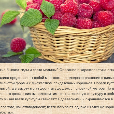
кие бывают виды и сорта малины? Описание и характеристика осн
лина представляет собой многолетнее плодовое растение с сильн
вилистой формы с множеством придаточных корешков. Побеги кус
рмой, а в высоту могут достигать до двух с половиной метров. На 
леного цвета с сизым налетом, имеют травянистую структуру с н
ду жизни ветви культуры становятся древесными и окрашиваются в 
сле того, как отплодоносят, ветви погибают, однако из этих же к
ебельки.