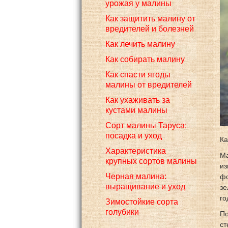
урожая у малины
Как защитить малину от
вредителей и болезней
Как лечить малину
Как собирать малину
Как спасти ягоды
малины от вредителей
Как ухаживать за
кустами малины
Сорт малины Таруса:
посадка и уход
Ка
Характеристика
Ма
крупных сортов малины
из
Черная малина:
фо
выращивание и уход
зе
го
Зимостойкие сорта
голубики
По
ст