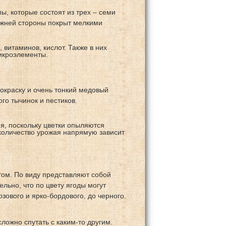
, которые состоят из трех – семи
ижней стороны покрыт мелкими
витаминов, кислот. Также в них
микроэлементы.
окраску и очень тонкий медовый
го тычинок и пестиков.
я, поскольку цветки опыляются
 количество урожая напрямую зависит
ом. По виду представляют собой
ьно, что по цвету ягоды могут
зового и ярко-бордового, до черного.
сложно спутать с каким-то другим.