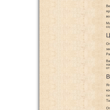
Ве
яр
во
Ма
со
Ц
Оп
за
Ра
Ва
на
от
В
Яг
ко
си
Та
Оп