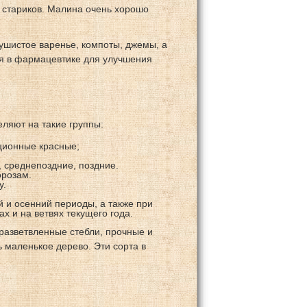
 стариков. Малина очень хорошо
ушистое варенье, компоты, джемы, а
ся в фармацевтике для улучшения
еляют на такие группы:
ционные красные;
 среднепоздние, поздние.
орозам.
у.
й и осенний периоды, а также при
х и на ветвях текущего года.
азветвленные стебли, прочные и
ь маленькое дерево. Эти сорта в