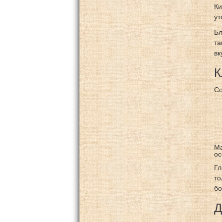
Ки
ут
Бл
та
вк
К
Со
Ма
ос
Гл
то
бо
Д