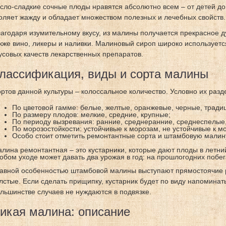
сло-сладкие сочные плоды нравятся абсолютно всем – от детей до
оляет жажду и обладает множеством полезных и лечебных свойств.
агодаря изумительному вкусу, из малины получается прекрасное д
кже вино, ликеры и наливки. Малиновый сироп широко использует
усовых качеств лекарственных препаратов.
лассификация, виды и сорта малины
ртов данной культуры – колоссальное количество. Условно их разд
По цветовой гамме: белые, желтые, оранжевые, черные, тради
По размеру плодов: мелкие, средние, крупные;
По периоду вызревания: ранние, среднеранние, среднеспелые,
По морозостойкости: устойчивые к морозам, не устойчивые к м
Особо стоит отметить ремонтантные сорта и штамбовую малин
лина ремонтантная – это кустарники, которые дают плоды в летни
обом уходе может давать два урожая в год: на прошлогодних побега
авной особенностью штамбовой малины выступают прямостоячие р
лстые. Если сделать прищипку, кустарник будет по виду напоминат
льшинстве случаев не нуждаются в подвязке.
икая малина: описание