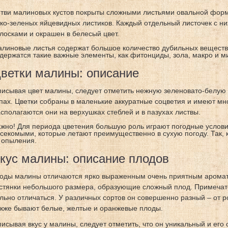
тви малиновых кустов покрыты сложными листьями овальной формы
ко-зеленых яйцевидных листиков. Каждый отдельный листочек с н
лосками и окрашен в белесый цвет.
линовые листья содержат большое количество дубильных веществ, 
держатся такие важные элементы, как фитонциды, зола, макро и 
ветки малины: описание
исывая цвет малины, следует отметить нежную зеленовато-белую 
пах. Цветки собраны в маленькие аккуратные соцветия и имеют мно
сполагаются они на верхушках стеблей и в пазухах листвы.
жно! Для периода цветения большую роль играют погодные услови
секомыми, которые летают преимущественно в сухую погоду. Так,
 опыления.
кус малины: описание плодов
оды малины отличаются ярко выраженным очень приятным аромат
стянки небольшого размера, образующие сложный плод. Примечател
льно отличаться. У различных сортов он совершенно разный – от ро
кже бывают белые, желтые и оранжевые плоды.
исывая вкус у малины, следует отметить, что он уникальный и его 