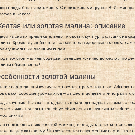
кже плоды богаты витамином С и витаминами группы В. Из минерал
сфор и железо.
елтая или золотая малина: описание
ной из самых привлекательных плодовых культур, растущих на сад
лина. Кроме вкуснейшего и полезного для здоровья человека лако
оим уникальным внешним видом.
оды золотой малины содержат меньшее количество кислот, что дел
лины обыкновенной.
собенности золотой малины
огие сорта данной культуры относятся к ремонтантным. Абсолютно
ода дают хорошие урожаи ягод – от шести до девяти килограмм с о
оды крупные. Бывают пять, десять и даже двенадцать грамм по в
сты отличаются повышенной устойчивостью к различным заболеван
мостойкими.
ли верить описанию золотой малины, то ягоды старых сортов сов
даже не держат форму. Что же касается современных сортов, то их