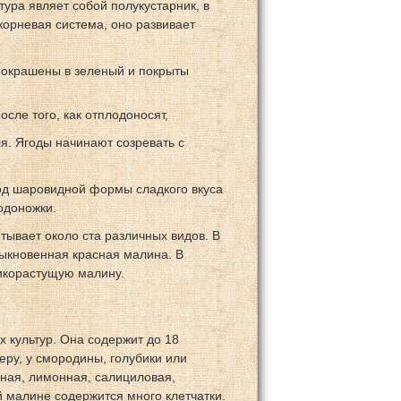
ура являет собой полукустарник, в
корневая система, оно развивает
и окрашены в зеленый и покрыты
осле того, как отплодоносят,
я. Ягоды начинают созревать с
д шаровидной формы сладкого вкуса
одоножки.
итывает около ста различных видов. В
ыкновенная красная малина. В
икорастущую малину.
х культур. Она содержит до 18
еру, у смородины, голубики или
иная, лимонная, салициловая,
 малине содержится много клетчатки.