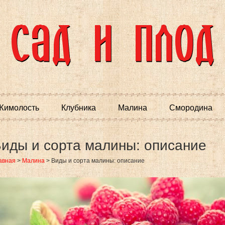
Жимолость
Клубника
Малина
Смородина
иды и сорта малины: описание
авная
>
Малина
>
Виды и сорта малины: описание