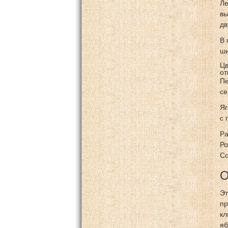
Ле
вы
дв
В 
ши
Цв
от
Пе
се
Яг
с 
Ра
Ро
Со
О
Эт
пр
кл
яб