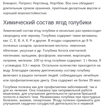
Блюкроп, Патриот, Нортленд, Нортблю. Все они обладают
длительным сроком хранения, приятным десертным вкусом и
хорошей морозостойкостью.
Химический состав ягод голубики
Химический состав ягод голубики в несколько раз превосходит
смородину или чернику. Голубика содержит такие витамины
как: С, Е, B, А, К, P и другие. В ягодах содержится до 8 %
полезных сахаров, органические кислоты: лимонная,
яблочная, уксусная и др. Голубика богата клетчаткой,
пектинами, кальцием, фосфором, магнием, марганцем,
натрием, железом. 100 гр ягод голубики содержат: 1 г белка, 8
г углеводов, 0,5 г жиров. Остальное количество приходится на
воду. Благодаря своему диетическому составу голубику
включают в рацион питания людей, соблюдающих лечебную
или профилактическую диету. Она содержит не более 39 ккал.
Голубика полезна как для профилактики заболеваний, так и
для их лечения. Она показана при неправильной работе
кишечника, для улучшения деятельности органов брюшной
полости и малого таза. Незаменима голубика при простудных
болезнях, анемии, гипертонии. Ягоду полезно применять для
улучшения сердечно-сосудистой деятельности и нервной