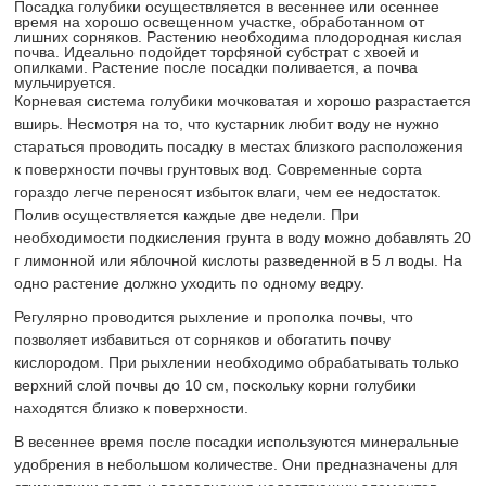
Посадка голубики осуществляется в весеннее или осеннее
время на хорошо освещенном участке, обработанном от
лишних сорняков. Растению необходима плодородная кислая
почва. Идеально подойдет торфяной субстрат с хвоей и
опилками. Растение после посадки поливается, а почва
мульчируется.
Корневая система голубики мочковатая и хорошо разрастается
вширь. Несмотря на то, что кустарник любит воду не нужно
стараться проводить посадку в местах близкого расположения
к поверхности почвы грунтовых вод. Современные сорта
гораздо легче переносят избыток влаги, чем ее недостаток.
Полив осуществляется каждые две недели. При
необходимости подкисления грунта в воду можно добавлять 20
г лимонной или яблочной кислоты разведенной в 5 л воды. На
одно растение должно уходить по одному ведру.
Регулярно проводится рыхление и прополка почвы, что
позволяет избавиться от сорняков и обогатить почву
кислородом. При рыхлении необходимо обрабатывать только
верхний слой почвы до 10 см, поскольку корни голубики
находятся близко к поверхности.
В весеннее время после посадки используются минеральные
удобрения в небольшом количестве. Они предназначены для